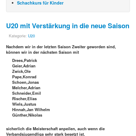
Schachkurs für Kinder
U20 mit Verstärkung in die neue Saison
Kategorie:
U20
Nachdem wir in der letzten Saison Zweiter geworden sind,
können wir in der nächsten Saison mit
Drees,Patrick
Geier,Adrian
Zwick,Ole
Pape,Konrad
Schoen,Jonas
Melcher,Adrian
Schneider,Emil
Rischer,Elias
Wiels,Justus
Hinnah,Jan Wilhelm
Günther,Nikolas
sicherlich die Meisterschaft anpeilen, auch wenn die
Verbandsjugendliga sehr stark besetzt ist.