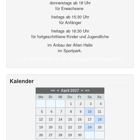
donnerstags ab 18 Uhr
für Erwachsene
freitags ab 15:30 Uhr
für Anfänger
freitags ab 16:30 Uhr
für fortgeschrittene Kinder und Jugendliche
im Anbau der Alten Halle
im Sportpark.
In den Ferien findet nur das Training am Donnerstag statt!
Kalender
<<
<
April 2027
>
>>
Mo
Di
Mi
Do
Fr
Sa
So
1
2
3
4
5
6
7
8
9
10
11
12
13
14
15
16
17
18
19
20
21
22
23
24
25
26
27
28
29
30