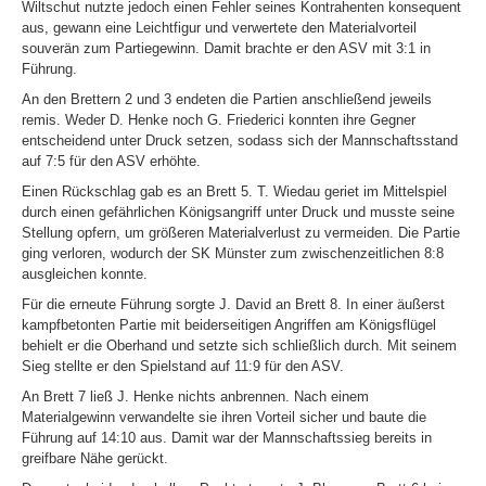
Wiltschut nutzte jedoch einen Fehler seines Kontrahenten konsequent
aus, gewann eine Leichtfigur und verwertete den Materialvorteil
souverän zum Partiegewinn. Damit brachte er den ASV mit 3:1 in
Führung.
An den Brettern 2 und 3 endeten die Partien anschließend jeweils
remis. Weder D. Henke noch G. Friederici konnten ihre Gegner
entscheidend unter Druck setzen, sodass sich der Mannschaftsstand
auf 7:5 für den ASV erhöhte.
Einen Rückschlag gab es an Brett 5. T. Wiedau geriet im Mittelspiel
durch einen gefährlichen Königsangriff unter Druck und musste seine
Stellung opfern, um größeren Materialverlust zu vermeiden. Die Partie
ging verloren, wodurch der SK Münster zum zwischenzeitlichen 8:8
ausgleichen konnte.
Für die erneute Führung sorgte J. David an Brett 8. In einer äußerst
kampfbetonten Partie mit beiderseitigen Angriffen am Königsflügel
behielt er die Oberhand und setzte sich schließlich durch. Mit seinem
Sieg stellte er den Spielstand auf 11:9 für den ASV.
An Brett 7 ließ J. Henke nichts anbrennen. Nach einem
Materialgewinn verwandelte sie ihren Vorteil sicher und baute die
Führung auf 14:10 aus. Damit war der Mannschaftssieg bereits in
greifbare Nähe gerückt.