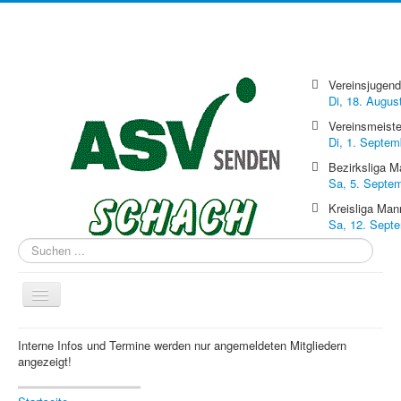
Vereinsjugend
Di, 18. Augus
Vereinsmeiste
Di, 1. Septem
Bezirksliga 
Sa, 5. Septe
Kreisliga Ma
Sa, 12. Sept
Suchen
...
Navigation
an/aus
Interne Infos und Termine werden nur angemeldeten Mitgliedern
Aktuelle Seite:
Startseite
angezeigt!