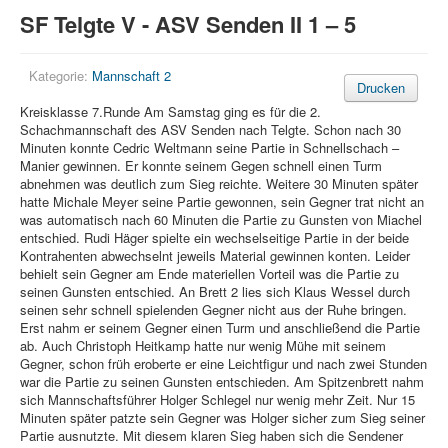
SF Telgte V - ASV Senden II 1 – 5
Kategorie:
Mannschaft 2
Drucken
Kreisklasse 7.Runde Am Samstag ging es für die 2.
Schachmannschaft des ASV Senden nach Telgte. Schon nach 30
Minuten konnte Cedric Weltmann seine Partie in Schnellschach –
Manier gewinnen. Er konnte seinem Gegen schnell einen Turm
abnehmen was deutlich zum Sieg reichte. Weitere 30 Minuten später
hatte Michale Meyer seine Partie gewonnen, sein Gegner trat nicht an
was automatisch nach 60 Minuten die Partie zu Gunsten von Miachel
entschied. Rudi Häger spielte ein wechselseitige Partie in der beide
Kontrahenten abwechselnt jeweils Material gewinnen konten. Leider
behielt sein Gegner am Ende materiellen Vorteil was die Partie zu
seinen Gunsten entschied. An Brett 2 lies sich Klaus Wessel durch
seinen sehr schnell spielenden Gegner nicht aus der Ruhe bringen.
Erst nahm er seinem Gegner einen Turm und anschließend die Partie
ab. Auch Christoph Heitkamp hatte nur wenig Mühe mit seinem
Gegner, schon früh eroberte er eine Leichtfigur und nach zwei Stunden
war die Partie zu seinen Gunsten entschieden. Am Spitzenbrett nahm
sich Mannschaftsführer Holger Schlegel nur wenig mehr Zeit. Nur 15
Minuten später patzte sein Gegner was Holger sicher zum Sieg seiner
Partie ausnutzte. Mit diesem klaren Sieg haben sich die Sendener