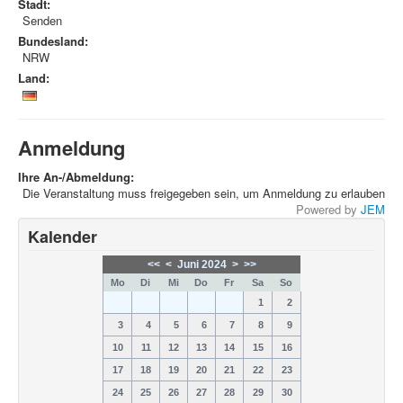
Stadt:
Senden
Bundesland:
NRW
Land:
Anmeldung
Ihre An-/Abmeldung:
Die Veranstaltung muss freigegeben sein, um Anmeldung zu erlauben
Powered by
JEM
Kalender
<<
<
Juni 2024
>
>>
Mo
Di
Mi
Do
Fr
Sa
So
1
2
3
4
5
6
7
8
9
10
11
12
13
14
15
16
17
18
19
20
21
22
23
24
25
26
27
28
29
30