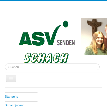
Suchen
...
Navigation
an/aus
Aktuelle Seite:
Startseite
Vereinsjugendmeisterschaft
Startseite
Schachjugend