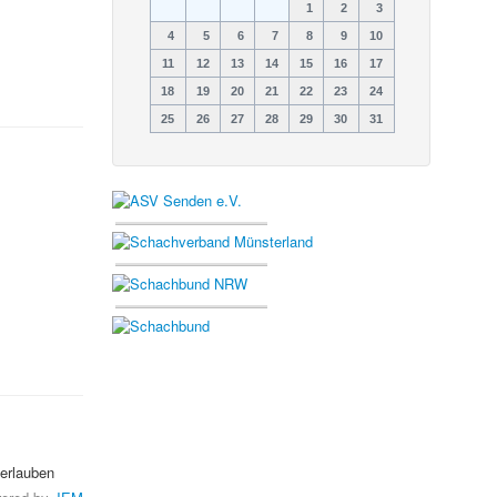
1
2
3
4
5
6
7
8
9
10
11
12
13
14
15
16
17
18
19
20
21
22
23
24
25
26
27
28
29
30
31
erlauben