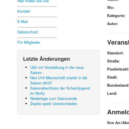
Hier finden Sie uns
Wo:
Kontakt
Kategorie:
E-Mail
Autor:
Datenschutz
Verans
Für Mitglieder
Standort:
Letzte Änderungen
Straße:
U20 mit Verstärkung in die neue
Postleitzahl
Saison
Stadt:
Neu U16 Mannschaft startet in die
Saison 26/27
Bundesland
Saisonabschluss der Schachjugend
im Ninfly
Land:
Niederlage zum Saisonende
Zweite spielt Unentschieden
Anmel
Ihre An-/Ab