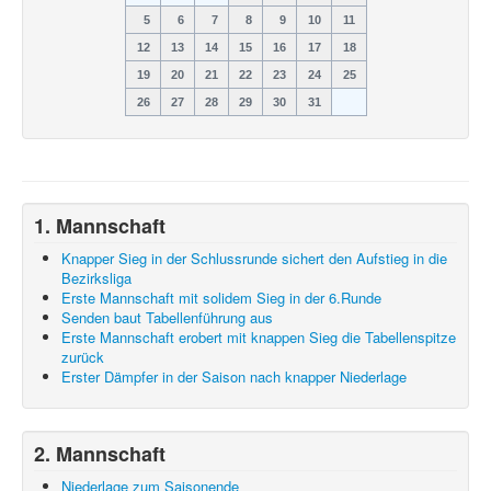
5
6
7
8
9
10
11
12
13
14
15
16
17
18
19
20
21
22
23
24
25
26
27
28
29
30
31
1. Mannschaft
Knapper Sieg in der Schlussrunde sichert den Aufstieg in die
Bezirksliga
Erste Mannschaft mit solidem Sieg in der 6.Runde
Senden baut Tabellenführung aus
Erste Mannschaft erobert mit knappen Sieg die Tabellenspitze
zurück
Erster Dämpfer in der Saison nach knapper Niederlage
2. Mannschaft
Niederlage zum Saisonende