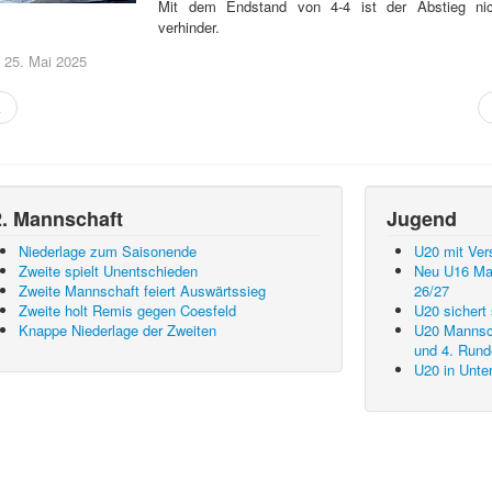
Mit dem Endstand von 4-4 ist der Abstieg ni
verhinder.
: 25. Mai 2025
k
2. Mannschaft
Jugend
Niederlage zum Saisonende
U20 mit Ver
Zweite spielt Unentschieden
Neu U16 Man
Zweite Mannschaft feiert Auswärtssieg
26/27
Zweite holt Remis gegen Coesfeld
U20 sichert 
Knappe Niederlage der Zweiten
U20 Mannsch
und 4. Rund
U20 in Unte