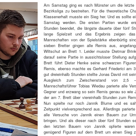
Am Samstag ging es nach Münster um die letzte 
Bezirksliga zu bestreiten. Für die theoretische C
Klassenerhalt musste ein Sieg her. Und es sollte ei
Samstag werden. Die ersten Partien wurde ers
Stunden beendet, die längste dauerte über fünf S
lange Spielzeit und das Ergebnis zeigen das
Mannschaften von der Spielstärke ebenbürtig sind
sieben Bretter gingen alle Remis aus, angefan
Wiltschut an Brett 1. Leider musste Dietmar Brin
darauf seine Partie in aussichtsloser Stellung au
Brett führt Dieter Henke seine schwarzen Figure
Remis, ebenso machte es Gerhard Friederici am 3.
gut dreieinhalb Stunden stellte Jonas David mit se
Ausgleich zum Zwischenstand von 2,5 
Mannschaftsführer Tobias Wiedau parierte alle Ve
Gegner und erzwang so sein Remis genau so wie J
der am 7. Brett über viereinhalb Stunden zum Remis
Nun spielte nur noch Jannik Blume und es sa
Zeitpunkt vielversprechend aus. Allerdings pariert
alle Versuche von Jannik einen Bauern zur Um
bringen. Und als dieser nach über fünf Stunden se
den letzten Bauern von Jannik opferte waren
genügend Figuren auf dem Brett um einen Sieg z