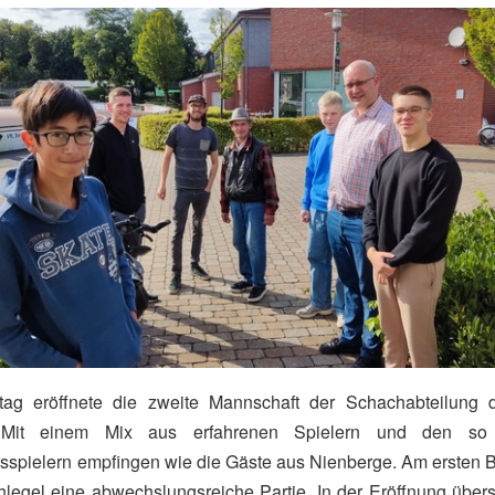
g eröffnete die zweite Mannschaft der Schachabteilung 
 Mit einem Mix aus erfahrenen Spielern und den so 
pielern empfingen wie die Gäste aus Nienberge. Am ersten Br
legel eine abwechslungsreiche Partie. In der Eröffnung über