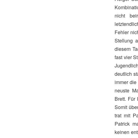
Kombinatio
nicht be
letztendl
Fehler nic
Stellung 
diesem Ta
fast vier 
Jugendlic
deutlich s
immer die 
neuste Ma
Brett. Für
Somit über
trat mit 
Patrick m
keinen ent