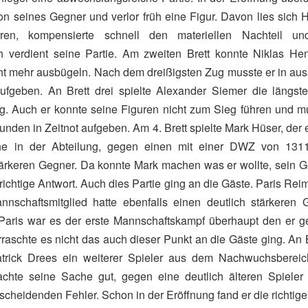
n seines Gegner und verlor früh eine Figur. Davon lies sich 
irren, kompensierte schnell den materiellen Nachteil u
ich verdient seine Partie. Am zweiten Brett konnte Niklas He
ht mehr ausbügeln. Nach dem dreißigsten Zug musste er in aus
aufgeben. An Brett drei spielte Alexander Siemer die längste
g. Auch er konnte seine Figuren nicht zum Sieg führen und m
Stunden in Zeitnot aufgeben. Am 4. Brett spielte Mark Hüser, der 
he in der Abteilung, gegen einen mit einer DWZ von 131
tärkeren Gegner. Da konnte Mark machen was er wollte, sein 
richtige Antwort. Auch dies Partie ging an die Gäste. Paris Rei
nnschaftsmitglied hatte ebenfalls einen deutlich stärkeren
 Paris war es der erste Mannschaftskampf überhaupt den er ge
raschte es nicht das auch dieser Punkt an die Gäste ging. An 
Patrick Drees ein weiterer Spieler aus dem Nachwuchsberei
achte seine Sache gut, gegen eine deutlich älteren Spieler
scheidenden Fehler. Schon in der Eröffnung fand er die richti