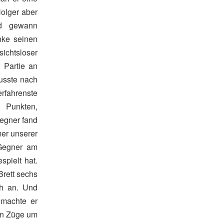
Holger aber
nd gewann
nke seinen
sichtsloser
 Partie an
usste nach
erfahrenste
1 Punkten,
Gegner fand
mer unserer
 Gegner am
spielt hat.
Brett sechs
ch an. Und
 machte er
gen Züge um