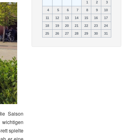
1
2
3
4
5
6
7
8
9
10
11
12
13
14
15
16
17
18
19
20
21
22
23
24
25
26
27
28
29
30
31
die Saison
wichtigen
ett spielte
sah er eine