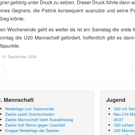
ner gehörig unter Druck zu setzen. Dieser Druck führte dann 
eines Gegners, die Patrick konsequent ausnutze und seine Par
Sieg krönte.
en Wochenende geht es weiter da ist am Samstag die erste 
ntag die U20 Mannschaft gefordert, hoffentlich gibt es dann
tspunkte.
t: 15. September 2024
k
2. Mannschaft
Jugend
Niederlage zum Saisonende
U20 mit Ver
Zweite spielt Unentschieden
Neu U16 Man
Zweite Mannschaft feiert Auswärtssieg
26/27
Zweite holt Remis gegen Coesfeld
U20 sichert 
Knappe Niederlage der Zweiten
U20 Mannsch