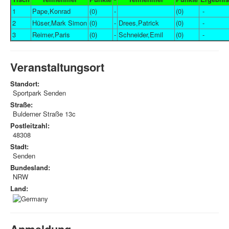
1
Pape,Konrad
(0)
-
(0)
-
2
Hüser,Mark Simon
(0)
-
Drees,Patrick
(0)
-
3
Reimer,Paris
(0)
-
Schneider,Emil
(0)
-
Veranstaltungsort
Standort:
Sportpark Senden
Straße:
Bulderner Straße 13c
Postleitzahl:
48308
Stadt:
Senden
Bundesland:
NRW
Land:
Anmeldung