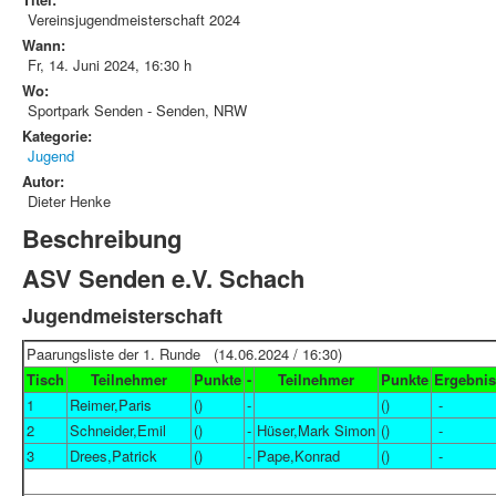
Vereinsjugendmeisterschaft 2024
Wann:
Fr, 14. Juni 2024
,
16:30 h
Wo:
Sportpark Senden - Senden, NRW
Kategorie:
Jugend
Autor:
Dieter Henke
Beschreibung
ASV Senden e.V. Schach
Jugendmeisterschaft
Paarungsliste der 1. Runde (14.06.2024 / 16:30)
Tisch
Teilnehmer
Punkte
-
Teilnehmer
Punkte
Ergebnis
1
Reimer,Paris
()
-
()
-
2
Schneider,Emil
()
-
Hüser,Mark Simon
()
-
3
Drees,Patrick
()
-
Pape,Konrad
()
-