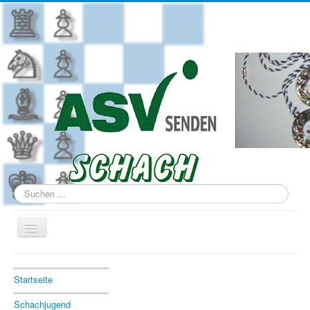
Suchen
...
Navigation
an/aus
Aktuelle Seite:
Startseite
Schachjugend
Startseite
Bezirksjugend Einzelmeisterschaft
Schachjugend