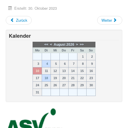
Erstellt: 30. Oktober 2023
Zurück
Weiter
Kalender
<<
<
August 2026
>
>>
Mo
Di
Mi
Do
Fr
Sa
So
1
2
3
4
5
6
7
8
9
10
11
12
13
14
15
16
17
18
19
20
21
22
23
24
25
26
27
28
29
30
31