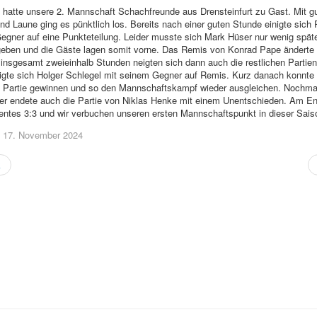
atte unsere 2. Mannschaft Schachfreunde aus Drensteinfurt zu Gast. Mit g
und Laune ging es pünktlich los. Bereits nach einer guten Stunde einigte sich
egner auf eine Punkteteilung. Leider musste sich Mark Hüser nur wenig spät
eben und die Gäste lagen somit vorne. Das Remis von Konrad Pape änderte
 insgesamt zweieinhalb Stunden neigten sich dann auch die restlichen Parti
igte sich Holger Schlegel mit seinem Gegner auf Remis. Kurz danach konnte
 Partie gewinnen und so den Mannschaftskampf wieder ausgleichen. Nochmal
er endete auch die Partie von Niklas Henke mit einem Unentschieden. Am En
ientes 3:3 und wir verbuchen unseren ersten Mannschaftspunkt in dieser Sais
t: 17. November 2024
k