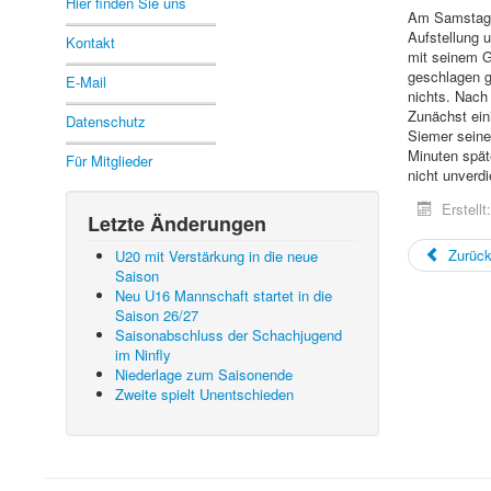
Hier finden Sie uns
Am Samstag h
Aufstellung 
Kontakt
mit seinem G
geschlagen g
E-Mail
nichts. Nach
Zunächst ein
Datenschutz
Siemer seine
Minuten spät
Für Mitglieder
nicht unverd
Erstell
Letzte Änderungen
Zurüc
U20 mit Verstärkung in die neue
Saison
Neu U16 Mannschaft startet in die
Saison 26/27
Saisonabschluss der Schachjugend
im Ninfly
Niederlage zum Saisonende
Zweite spielt Unentschieden