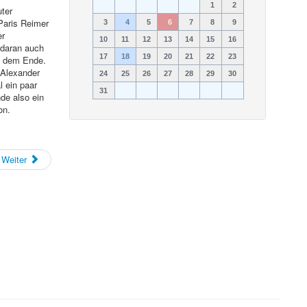
1
2
uter
 Paris Reimer
3
4
5
6
7
8
9
er
10
11
12
13
14
15
16
 daran auch
17
18
19
20
21
22
23
en dem Ende.
 Alexander
24
25
26
27
28
29
30
 ein paar
31
de also ein
on.
Weiter